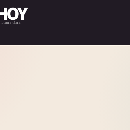
 HOY
lectura clara.