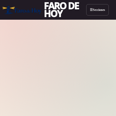
FARO DE
HOY
Secciones
☰