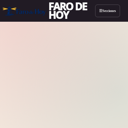
FARO DE
HOY
Secciones
☰