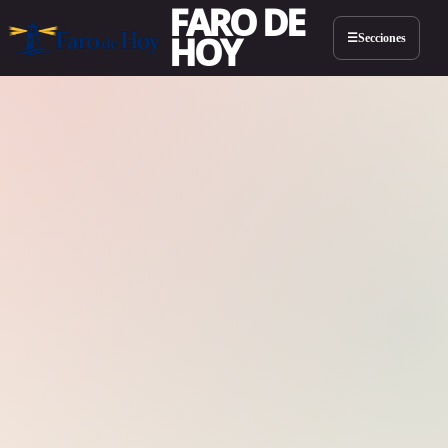
FARO DE
HOY
Secciones
☰