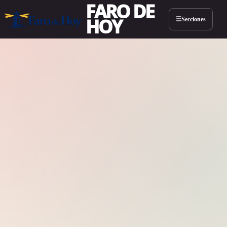
FARO DE
HOY
Secciones
☰