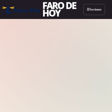
FARO DE
HOY
Secciones
☰