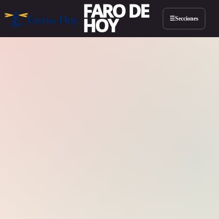
FARO DE
HOY
Secciones
☰