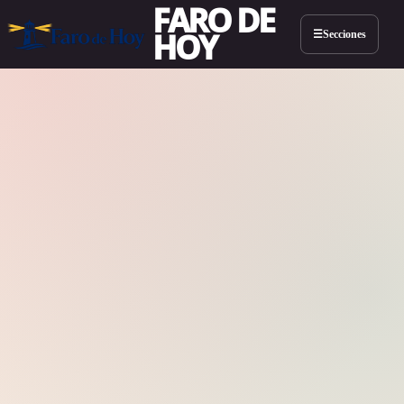
FARO DE
HOY
Secciones
☰