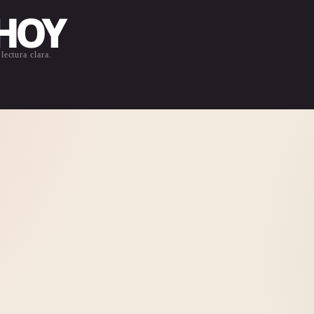
 HOY
lectura clara.