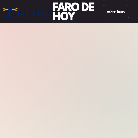
FARO DE
HOY
Secciones
☰