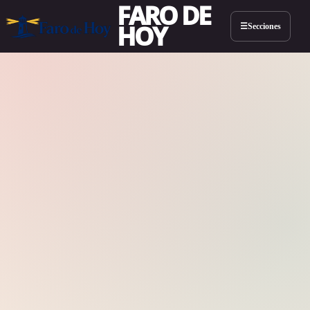
FARO DE
HOY
Secciones
☰