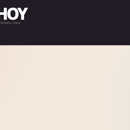
 HOY
lectura clara.