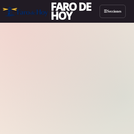
FARO DE
HOY
Secciones
☰