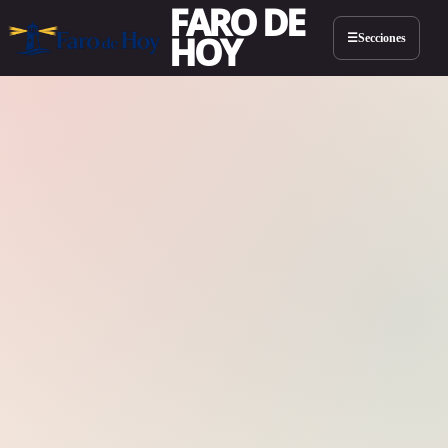
FARO DE
HOY
Secciones
☰