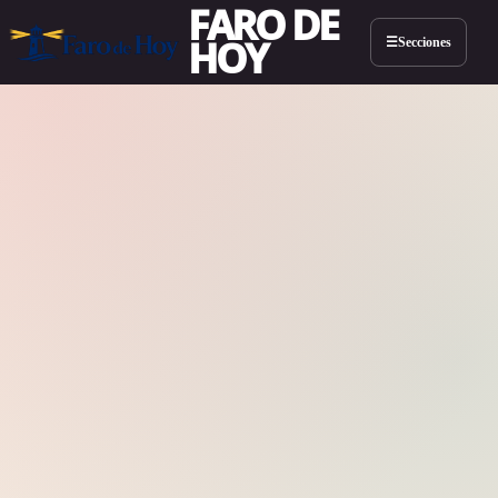
FARO DE
HOY
Secciones
☰