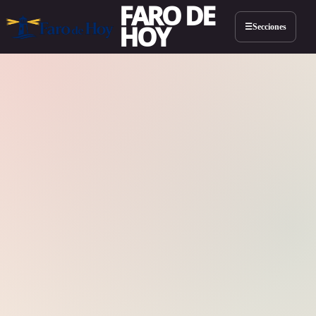
FARO DE
HOY
Secciones
☰