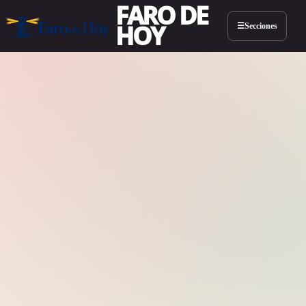
FARO DE
HOY
Secciones
☰