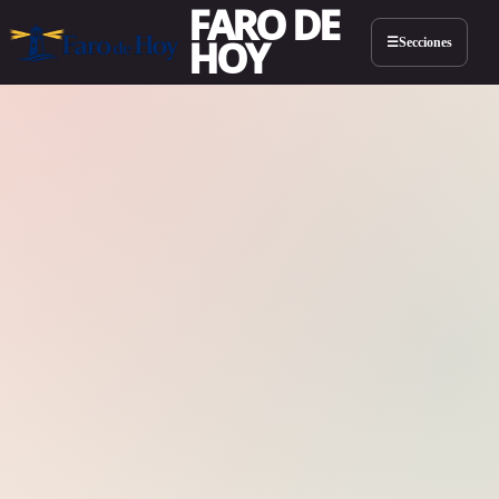
FARO DE
HOY
Secciones
☰