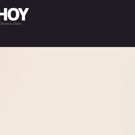
 HOY
lectura clara.