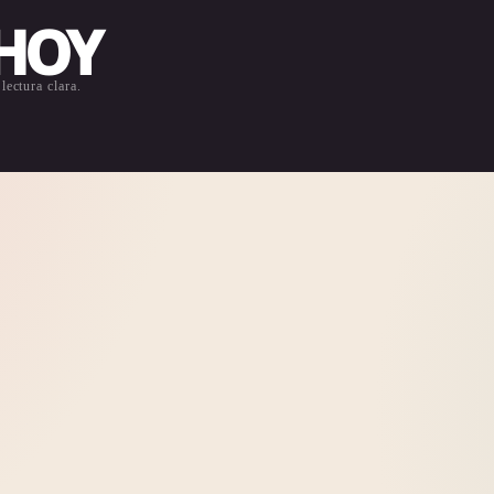
 HOY
lectura clara.