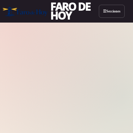
FARO DE
HOY
Secciones
☰