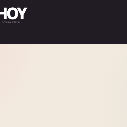
 HOY
lectura clara.