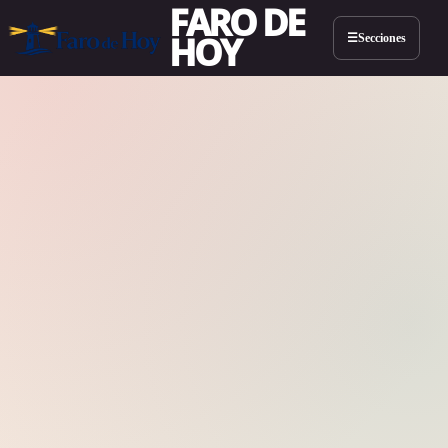
FARO DE
HOY
Secciones
☰