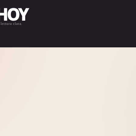
 HOY
lectura clara.