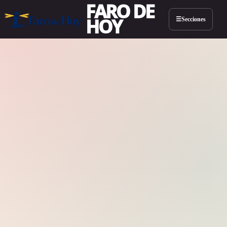
FARO DE
HOY
Secciones
☰