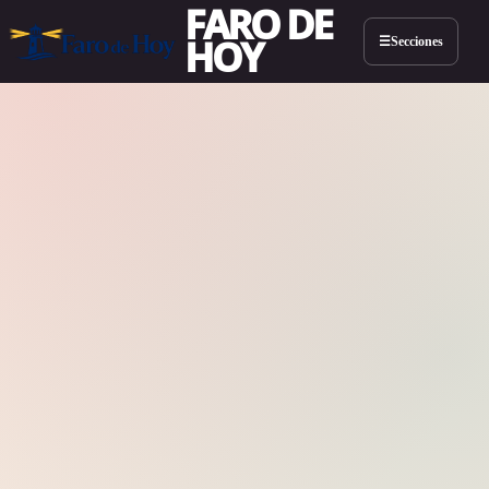
FARO DE
HOY
Secciones
☰