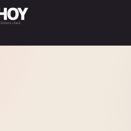
 HOY
lectura clara.