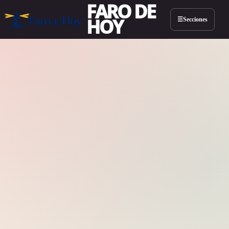
FARO DE
HOY
Secciones
☰