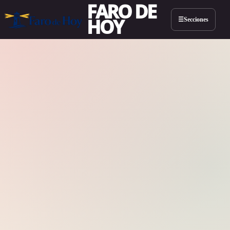
FARO DE
HOY
Secciones
☰