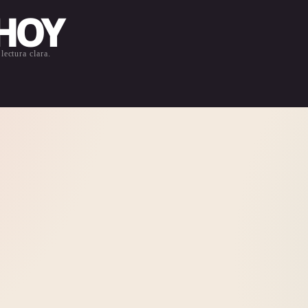
 HOY
lectura clara.