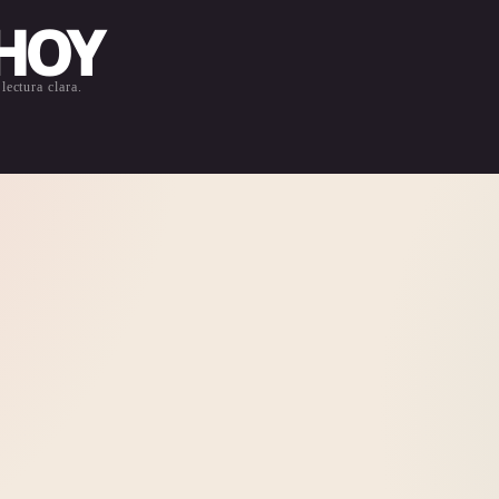
 HOY
lectura clara.